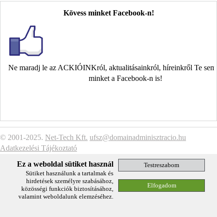
Kövess minket Facebook-n!
Ne maradj le az ACKIÓINKról, aktualitásainkról, híreinkről Te se
minket a Facebook-n is!
© 2001-2025.
Net-Tech Kft.
ufsz@domainadminisztracio.hu
Adatkezelési Tájékoztató
Ez a weboldal sütiket használ
Sütiket használunk a tartalmak és
hirdetések személyre szabásához,
közösségi funkciók biztosításához,
valamint weboldalunk elemzéséhez.