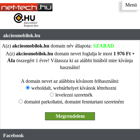
Menü
akciosmobilok.hu
A(z)
akciosmobilok.hu
domain név állapota:
SZABAD
A(z)
akciosmobilok.hu
domain nevet foglalja le most
1 976 Ft +
Áfa
összegért 1 évre! Válassza ki az alábbi listából mire kívánja
használni!
A domain nevet az alábbira kívánom felhasználni:
weboldalt, webtárhelyet kívánok létrehozni
levelezni szeretnék
domaint parkoltatni, domaint fenntartani szeretném
Facebook