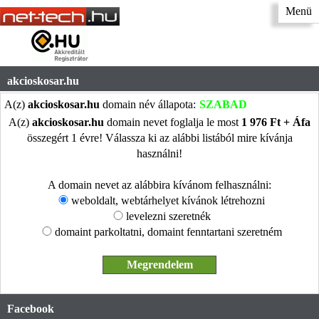
Menü
akcioskosar.hu
A(z)
akcioskosar.hu
domain név állapota:
SZABAD
A(z)
akcioskosar.hu
domain nevet foglalja le most
1 976 Ft + Áfa
összegért 1 évre! Válassza ki az alábbi listából mire kívánja
használni!
A domain nevet az alábbira kívánom felhasználni:
weboldalt, webtárhelyet kívánok létrehozni
levelezni szeretnék
domaint parkoltatni, domaint fenntartani szeretném
Facebook