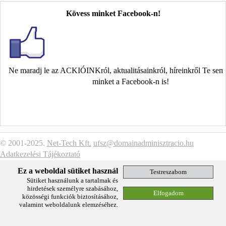
Kövess minket Facebook-n!
Ne maradj le az ACKIÓINKról, aktualitásainkról, híreinkről Te se
minket a Facebook-n is!
© 2001-2025.
Net-Tech Kft.
ufsz@domainadminisztracio.hu
Adatkezelési Tájékoztató
Ez a weboldal sütiket használ
Sütiket használunk a tartalmak és
hirdetések személyre szabásához,
közösségi funkciók biztosításához,
valamint weboldalunk elemzéséhez.