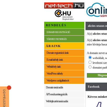
RENDELÉS
akcios-utazas-n
DOMAIN REGISZTRÁCIÓ
A(z)
akcios-utaz
TÁRHELY RENDELÉS
A(z)
akcios-utaz
mire kívánja hasz
ÁRAINK
Domain regisztráció árak
A domain nevet az
weboldalt, w
E-mail tárhely árak
levelezni sze
Webtárhely árak
domaint park
WordPress tárhely
Wordpress szolgáltatások
Facebook
Domain tanácsadás
API rendszerintegrációk
Kövess minket
Webfejlesztési tanácsadás