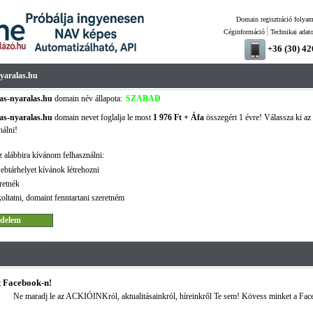
Domain regisztráció folyam
Céginformáció
Technikai adat
+36 (30) 4
yaralas.hu
as-nyaralas.hu
domain név állapota:
SZABAD
as-nyaralas.hu
domain nevet foglalja le most
1 976 Ft + Áfa
összegért 1 évre! Válassza ki az 
nálni!
 alábbira kívánom felhasználni:
ebtárhelyet kívánok létrehozni
retnék
oltatni, domaint fenntartani szeretném
 Facebook-n!
Ne maradj le az ACKIÓINKról, aktualitásainkról, híreinkről Te sem! Kövess minket a Fac