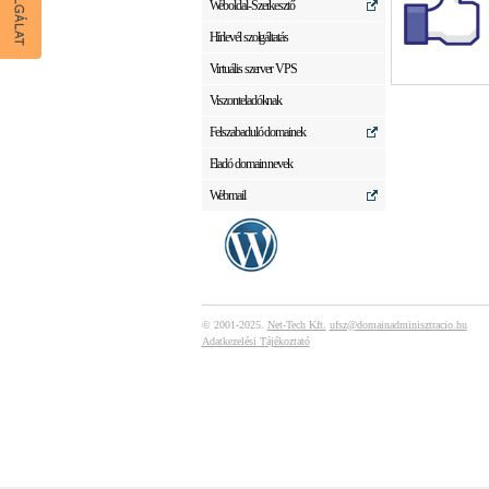
Weboldal-Szerkesztő
Hírlevél szolgáltatás
Virtuális szerver VPS
Viszonteladóknak
Felszabaduló domainek
Eladó domain nevek
Webmail
© 2001-2025.
Net-Tech Kft.
ufsz@domainadminisztracio.hu
Adatkezelési Tájékoztató