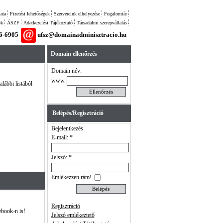
ata
Fizetési lehetőségek
Szervereink elhelyezése
Fogalomtár
ok
ÁSZF
Adatkezelési Tájékoztató
Társadalmi szerepvállalás
26-6905
ufsz@domainadminisztracio.hu
Domain ellenőrzés
Domain név:
www.
alábbi listából
Belépés/Regisztráció
Bejelentkezés
E-mail: *
Jelszó: *
Emlékezzen rám!
Regisztráció
ebook-n is!
Jelszó emlékeztető