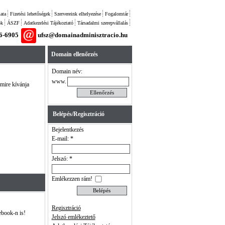
ata
Fizetési lehetőségek
Szervereink elhelyezése
Fogalomtár
ok
ÁSZF
Adatkezelési Tájékoztató
Társadalmi szerepvállalás
26-6905
ufsz@domainadminisztracio.hu
Domain ellenőrzés
Domain név:
www.
 mire kívánja
Belépés/Regisztráció
Bejelentkezés
E-mail: *
Jelszó: *
Emlékezzen rám!
Regisztráció
ebook-n is!
Jelszó emlékeztető