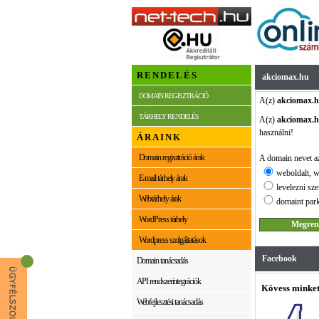
RENDELÉS
akciomax.hu
DOMAIN REGISZTRÁCIÓ
A(z)
akciomax.
TÁRHELY RENDELÉS
A(z)
akciomax.
használni!
ÁRAINK
Domain regisztráció árak
A domain nevet az
weboldalt, w
E-mail tárhely árak
levelezni sze
Webtárhely árak
domaint park
WordPress tárhely
Wordpress szolgáltatások
Facebook
Domain tanácsadás
API rendszerintegrációk
Kövess minket
Webfejlesztési tanácsadás