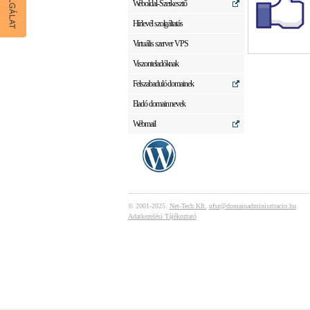
Weboldal-Szerkesztő
Hírlevél szolgáltatás
Virtuális szerver VPS
Viszonteladóknak
Felszabaduló domainek
Eladó domain nevek
Webmail
© 2001-2025.
Net-Tech Kft.
ufsz@domainadminisztracio.hu
Adatkezelési Tájékoztató