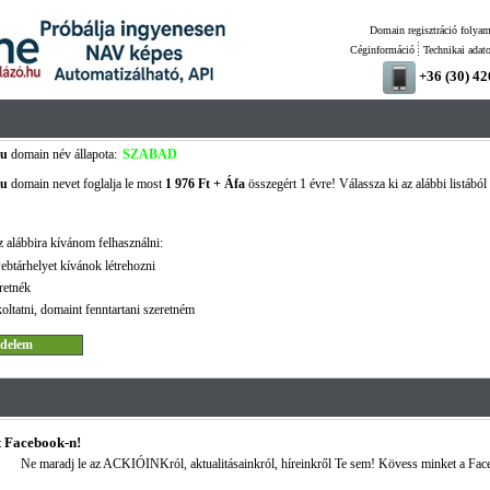
Domain regisztráció folyam
Céginformáció
Technikai adat
+36 (30) 4
hu
domain név állapota:
SZABAD
hu
domain nevet foglalja le most
1 976 Ft + Áfa
összegért 1 évre! Válassza ki az alábbi listából
 alábbira kívánom felhasználni:
ebtárhelyet kívánok létrehozni
retnék
oltatni, domaint fenntartani szeretném
 Facebook-n!
Ne maradj le az ACKIÓINKról, aktualitásainkról, híreinkről Te sem! Kövess minket a Fac