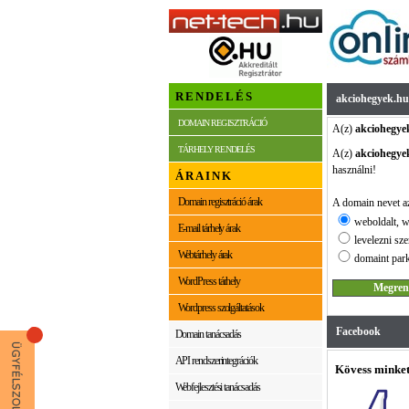
RENDELÉS
akciohegyek.hu
DOMAIN REGISZTRÁCIÓ
A(z)
akciohegye
TÁRHELY RENDELÉS
A(z)
akciohegye
használni!
ÁRAINK
Domain regisztráció árak
A domain nevet az
weboldalt, w
E-mail tárhely árak
levelezni sze
Webtárhely árak
domaint park
WordPress tárhely
Wordpress szolgáltatások
Facebook
Domain tanácsadás
API rendszerintegrációk
Kövess minket
Webfejlesztési tanácsadás