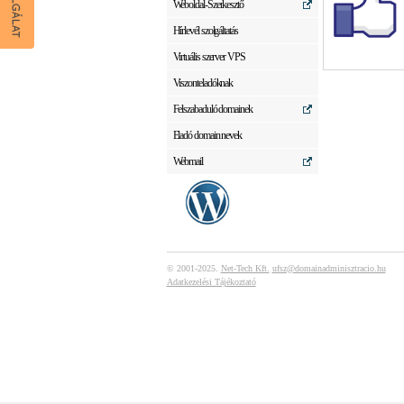
Weboldal-Szerkesztő
Hírlevél szolgáltatás
Virtuális szerver VPS
Viszonteladóknak
Felszabaduló domainek
Eladó domain nevek
Webmail
© 2001-2025.
Net-Tech Kft.
ufsz@domainadminisztracio.hu
Adatkezelési Tájékoztató