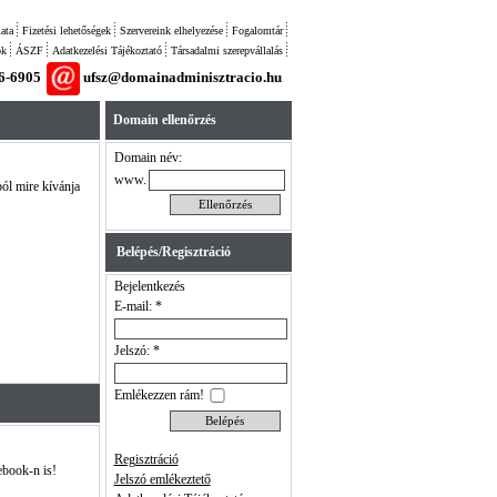
ata
Fizetési lehetőségek
Szervereink elhelyezése
Fogalomtár
ok
ÁSZF
Adatkezelési Tájékoztató
Társadalmi szerepvállalás
26-6905
ufsz@domainadminisztracio.hu
Domain ellenőrzés
Domain név:
www.
ból mire kívánja
Belépés/Regisztráció
Bejelentkezés
E-mail: *
Jelszó: *
Emlékezzen rám!
Regisztráció
ebook-n is!
Jelszó emlékeztető