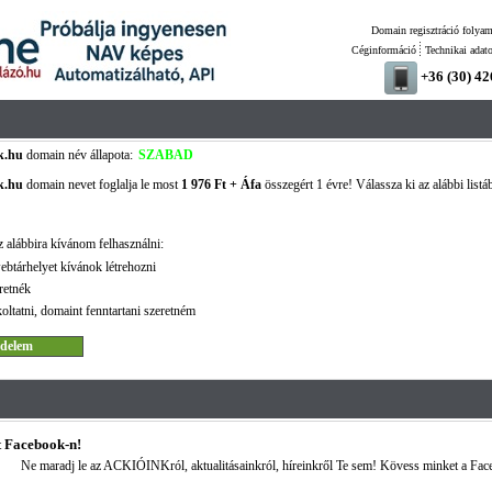
Domain regisztráció folyam
Céginformáció
Technikai adat
+36 (30) 4
k.hu
domain név állapota:
SZABAD
k.hu
domain nevet foglalja le most
1 976 Ft + Áfa
összegért 1 évre! Válassza ki az alábbi listá
 alábbira kívánom felhasználni:
ebtárhelyet kívánok létrehozni
retnék
oltatni, domaint fenntartani szeretném
 Facebook-n!
Ne maradj le az ACKIÓINKról, aktualitásainkról, híreinkről Te sem! Kövess minket a Fac