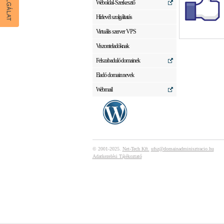
Weboldal-Szerkesztő
Hírlevél szolgáltatás
Virtuális szerver VPS
Viszonteladóknak
Felszabaduló domainek
Eladó domain nevek
Webmail
© 2001-2025.
Net-Tech Kft.
ufsz@domainadminisztracio.hu
Adatkezelési Tájékoztató