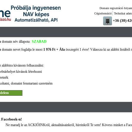
Domain regisztráció folyam
Céginformáció
Technikai adat
+36 (30) 4
u
domain név állapota:
SZABAD
u
domain nevet foglalja le most
1 976 Ft + Áfa
összegért 1 évre! Válassza ki az alábbi listából 
 alábbira kívánom felhasználni:
ebtárhelyet kívánok létrehozni
retnék
oltatni, domaint fenntartani szeretném
 Facebook-n!
Ne maradj le az ACKIÓINKról, aktualitásainkról, híreinkről Te sem! Kövess minket a Fac