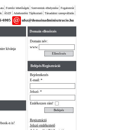
ata
Fizetési lehetőségek
Szervereink elhelyezése
Fogalomtár
ok
ÁSZF
Adatkezelési Tájékoztató
Társadalmi szerepvállalás
26-6905
ufsz@domainadminisztracio.hu
Domain ellenőrzés
Domain név:
www.
mire kívánja
Belépés/Regisztráció
Bejelentkezés
E-mail: *
Jelszó: *
Emlékezzen rám!
Regisztráció
ebook-n is!
Jelszó emlékeztető