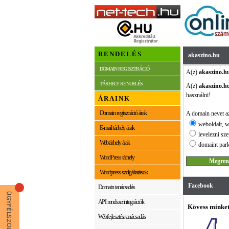
RENDELÉS
akaszino.hu
DOMAIN REGISZTRÁCIÓ
A(z)
akaszino.h
TÁRHELY RENDELÉS
A(z)
akaszino.h
használni!
ÁRAINK
Domain regisztráció árak
A domain nevet az
weboldalt, w
E-mail tárhely árak
levelezni sze
Webtárhely árak
domaint park
WordPress tárhely
Wordpress szolgáltatások
Facebook
Domain tanácsadás
API rendszerintegrációk
Kövess minket
Webfejlesztési tanácsadás