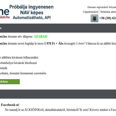
Domain regisztráció folyam
Céginformáció
Technikai adat
+36 (30) 4
hu
ni.hu
domain név állapota:
SZABAD
ni.hu
domain nevet foglalja le most
1 976 Ft + Áfa
összegért 1 évre! Válassza ki az alábbi list
 alábbira kívánom felhasználni:
ebtárhelyet kívánok létrehozni
retnék
oltatni, domaint fenntartani szeretném
 Facebook-n!
Ne maradj le az ACKIÓINKról, aktualitásainkról, híreinkről Te sem! Kövess minket a Fac