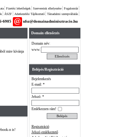
ata
Fizetési lehetőségek
Szervereink elhelyezése
Fogalomtár
ok
ÁSZF
Adatkezelési Tájékoztató
Társadalmi szerepvállalás
26-6905
ufsz@domainadminisztracio.hu
Domain ellenőrzés
Domain név:
www.
ából mire kívánja
Belépés/Regisztráció
Bejelentkezés
E-mail: *
Jelszó: *
Emlékezzen rám!
Regisztráció
ebook-n is!
Jelszó emlékeztető