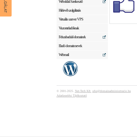
Weboldal-Szerkesztő
Hírlevél szolgáltatás
Virtuális szerver VPS
Viszonteladóknak
Felszabaduló domainek
Eladó domain nevek
Webmail
© 2001-2025.
Net-Tech Kft.
ufsz@domainadminisztracio.hu
Adatkezelési Tájékoztató