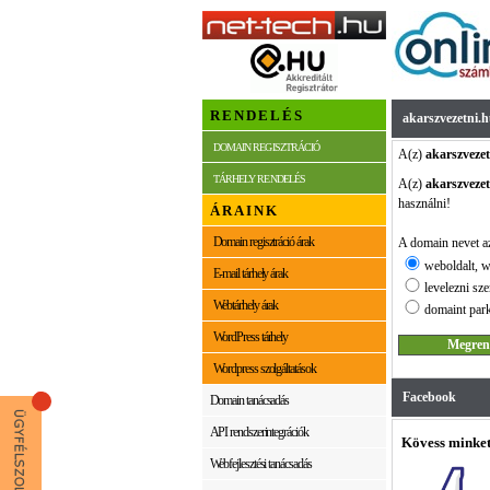
RENDELÉS
akarszvezetni.
DOMAIN REGISZTRÁCIÓ
A(z)
akarszvezet
TÁRHELY RENDELÉS
A(z)
akarszvezet
használni!
ÁRAINK
Domain regisztráció árak
A domain nevet az
weboldalt, w
E-mail tárhely árak
levelezni sze
Webtárhely árak
domaint park
WordPress tárhely
Wordpress szolgáltatások
Facebook
Domain tanácsadás
API rendszerintegrációk
Kövess minket
Webfejlesztési tanácsadás