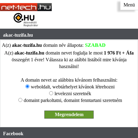
Menü
akac-tuzifa.hu
A(z)
akac-tuzifa.hu
domain név állapota:
SZABAD
A(z)
akac-tuzifa.hu
domain nevet foglalja le most
1 976 Ft + Áfa
összegért 1 évre! Válassza ki az alábbi listából mire kívánja
használni!
A domain nevet az alábbira kívánom felhasználni:
weboldalt, webtárhelyet kívánok létrehozni
levelezni szeretnék
domaint parkoltatni, domaint fenntartani szeretném
Facebook