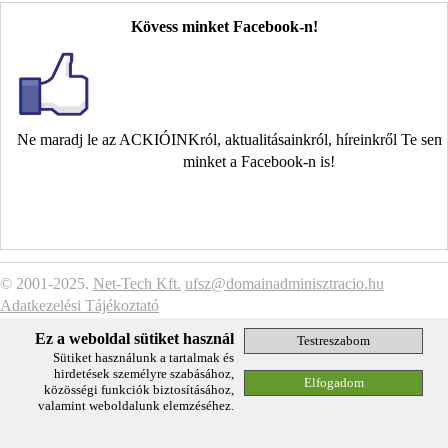
Kövess minket Facebook-n!
Ne maradj le az ACKIÓINKról, aktualitásainkról, híreinkről Te se
minket a Facebook-n is!
© 2001-2025.
Net-Tech Kft.
ufsz@domainadminisztracio.hu
Adatkezelési Tájékoztató
Ez a weboldal sütiket használ
Sütiket használunk a tartalmak és
hirdetések személyre szabásához,
közösségi funkciók biztosításához,
valamint weboldalunk elemzéséhez.