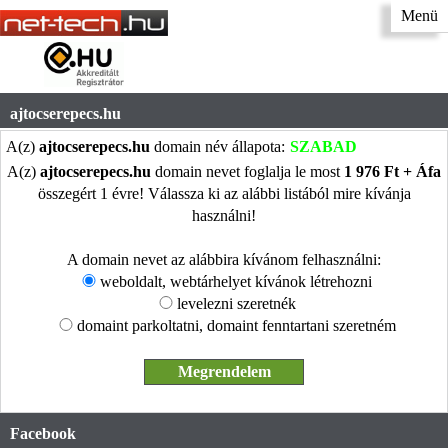
Menü
ajtocserepecs.hu
A(z)
ajtocserepecs.hu
domain név állapota:
SZABAD
A(z)
ajtocserepecs.hu
domain nevet foglalja le most
1 976 Ft + Áfa
összegért 1 évre! Válassza ki az alábbi listából mire kívánja
használni!
A domain nevet az alábbira kívánom felhasználni:
weboldalt, webtárhelyet kívánok létrehozni
levelezni szeretnék
domaint parkoltatni, domaint fenntartani szeretném
Facebook