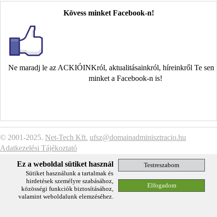
Kövess minket Facebook-n!
Ne maradj le az ACKIÓINKról, aktualitásainkról, híreinkről Te se
minket a Facebook-n is!
© 2001-2025.
Net-Tech Kft.
ufsz@domainadminisztracio.hu
Adatkezelési Tájékoztató
Ez a weboldal sütiket használ
Sütiket használunk a tartalmak és
hirdetések személyre szabásához,
közösségi funkciók biztosításához,
valamint weboldalunk elemzéséhez.