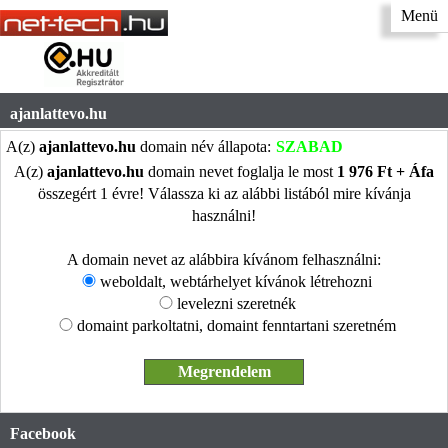
Menü
ajanlattevo.hu
A(z)
ajanlattevo.hu
domain név állapota:
SZABAD
A(z)
ajanlattevo.hu
domain nevet foglalja le most
1 976 Ft + Áfa
összegért 1 évre! Válassza ki az alábbi listából mire kívánja
használni!
A domain nevet az alábbira kívánom felhasználni:
weboldalt, webtárhelyet kívánok létrehozni
levelezni szeretnék
domaint parkoltatni, domaint fenntartani szeretném
Facebook