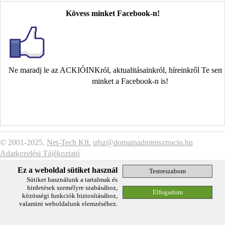
Kövess minket Facebook-n!
Ne maradj le az ACKIÓINKról, aktualitásainkról, híreinkről Te se
minket a Facebook-n is!
© 2001-2025.
Net-Tech Kft.
ufsz@domainadminisztracio.hu
Adatkezelési Tájékoztató
Ez a weboldal sütiket használ
Sütiket használunk a tartalmak és
hirdetések személyre szabásához,
közösségi funkciók biztosításához,
valamint weboldalunk elemzéséhez.