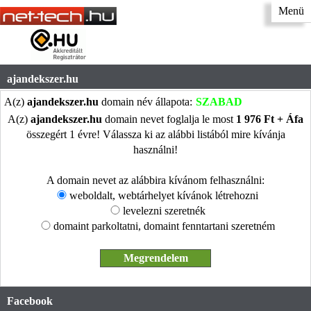
Menü
ajandekszer.hu
A(z)
ajandekszer.hu
domain név állapota:
SZABAD
A(z)
ajandekszer.hu
domain nevet foglalja le most
1 976 Ft + Áfa
összegért 1 évre! Válassza ki az alábbi listából mire kívánja
használni!
A domain nevet az alábbira kívánom felhasználni:
weboldalt, webtárhelyet kívánok létrehozni
levelezni szeretnék
domaint parkoltatni, domaint fenntartani szeretném
Facebook