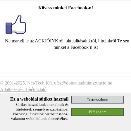
Kövess minket Facebook-n!
Ne maradj le az ACKIÓINKról, aktualitásainkról, híreinkről Te se
minket a Facebook-n is!
© 2001-2025.
Net-Tech Kft.
ufsz@domainadminisztracio.hu
Adatkezelési Tájékoztató
Ez a weboldal sütiket használ
Sütiket használunk a tartalmak és
hirdetések személyre szabásához,
közösségi funkciók biztosításához,
valamint weboldalunk elemzéséhez.