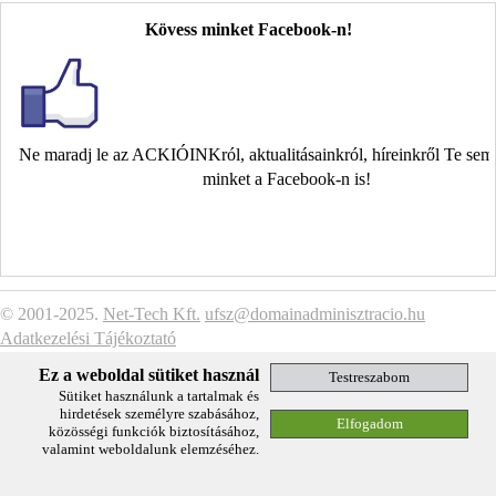
Kövess minket Facebook-n!
Ne maradj le az ACKIÓINKról, aktualitásainkról, híreinkről Te se
minket a Facebook-n is!
© 2001-2025.
Net-Tech Kft.
ufsz@domainadminisztracio.hu
Adatkezelési Tájékoztató
Ez a weboldal sütiket használ
Sütiket használunk a tartalmak és
hirdetések személyre szabásához,
közösségi funkciók biztosításához,
valamint weboldalunk elemzéséhez.