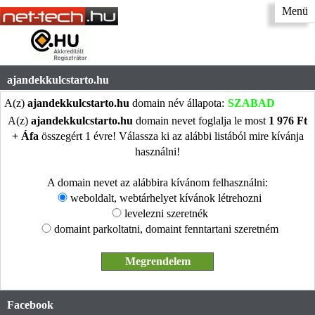
Menü
ajandekkulcstarto.hu
A(z)
ajandekkulcstarto.hu
domain név állapota:
SZABAD
A(z)
ajandekkulcstarto.hu
domain nevet foglalja le most
1 976 Ft
+ Áfa
összegért 1 évre! Válassza ki az alábbi listából mire kívánja
használni!
A domain nevet az alábbira kívánom felhasználni:
weboldalt, webtárhelyet kívánok létrehozni
levelezni szeretnék
domaint parkoltatni, domaint fenntartani szeretném
Facebook