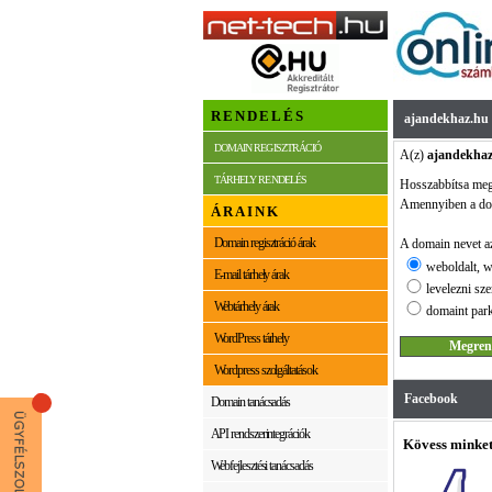
RENDELÉS
ajandekhaz.hu
DOMAIN REGISZTRÁCIÓ
A(z)
ajandekhaz
TÁRHELY RENDELÉS
Hosszabbítsa me
Amennyiben a dom
ÁRAINK
Domain regisztráció árak
A domain nevet az
weboldalt, w
E-mail tárhely árak
levelezni sze
Webtárhely árak
domaint park
WordPress tárhely
Wordpress szolgáltatások
Facebook
Domain tanácsadás
API rendszerintegrációk
Kövess minket
Webfejlesztési tanácsadás