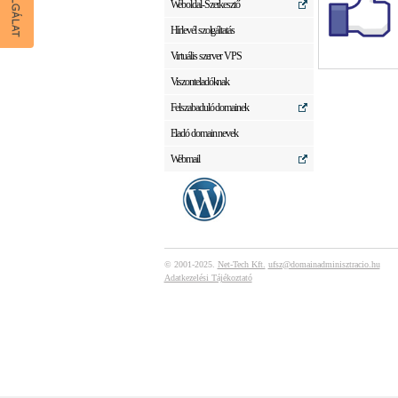
Weboldal-Szerkesztő
Hírlevél szolgáltatás
Virtuális szerver VPS
Viszonteladóknak
Felszabaduló domainek
Eladó domain nevek
Webmail
© 2001-2025.
Net-Tech Kft.
ufsz@domainadminisztracio.hu
Adatkezelési Tájékoztató