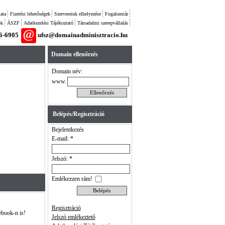
ata
Fizetési lehetőségek
Szervereink elhelyezése
Fogalomtár
ok
ÁSZF
Adatkezelési Tájékoztató
Társadalmi szerepvállalás
26-6905
ufsz@domainadminisztracio.hu
Domain ellenőrzés
Domain név:
www.
Belépés/Regisztráció
Bejelentkezés
E-mail: *
Jelszó: *
Emlékezzen rám!
Regisztráció
ebook-n is!
Jelszó emlékeztető