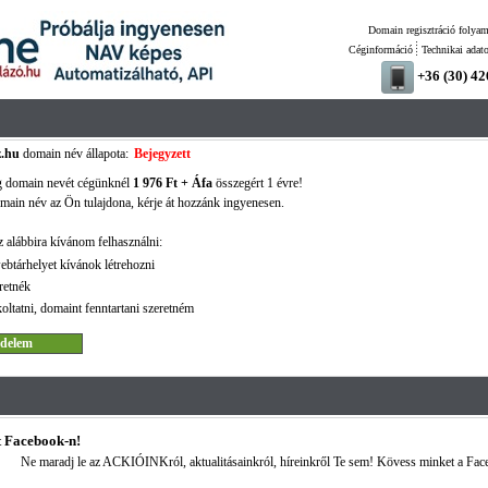
Domain regisztráció folyam
Céginformáció
Technikai adat
+36 (30) 4
.hu
domain név állapota:
Bejegyzett
g domain nevét cégünknél
1 976 Ft + Áfa
összegért 1 évre!
ain név az Ön tulajdona, kérje át hozzánk ingyenesen.
 alábbira kívánom felhasználni:
ebtárhelyet kívánok létrehozni
retnék
oltatni, domaint fenntartani szeretném
 Facebook-n!
Ne maradj le az ACKIÓINKról, aktualitásainkról, híreinkről Te sem! Kövess minket a Fac