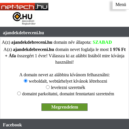
Menü
ajandekdebreceni.hu
A(z)
ajandekdebreceni.hu
domain név állapota:
SZABAD
A(z)
ajandekdebreceni.hu
domain nevet foglalja le most
1 976 Ft
+ Áfa
összegért 1 évre! Válassza ki az alábbi listából mire kívánja
használni!
A domain nevet az alábbira kívánom felhasználni:
weboldalt, webtárhelyet kívánok létrehozni
levelezni szeretnék
domaint parkoltatni, domaint fenntartani szeretném
Facebook