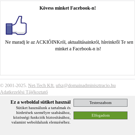
Kövess minket Facebook-n!
Ne maradj le az ACKIÓINKról, aktualitásainkról, híreinkről Te se
minket a Facebook-n is!
© 2001-2025.
Net-Tech Kft.
ufsz@domainadminisztracio.hu
Adatkezelési Tájékoztató
Ez a weboldal sütiket használ
Sütiket használunk a tartalmak és
hirdetések személyre szabásához,
közösségi funkciók biztosításához,
valamint weboldalunk elemzéséhez.