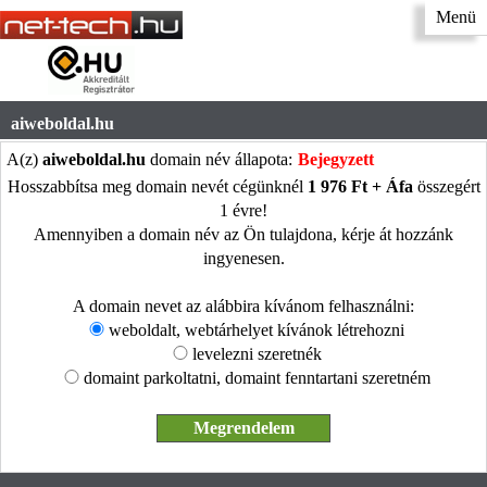
Menü
aiweboldal.hu
A(z)
aiweboldal.hu
domain név állapota:
Bejegyzett
Hosszabbítsa meg domain nevét cégünknél
1 976 Ft + Áfa
összegért
1 évre!
Amennyiben a domain név az Ön tulajdona, kérje át hozzánk
ingyenesen.
A domain nevet az alábbira kívánom felhasználni:
weboldalt, webtárhelyet kívánok létrehozni
levelezni szeretnék
domaint parkoltatni, domaint fenntartani szeretném