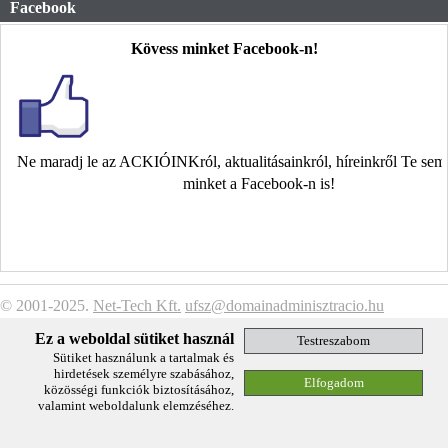
Facebook
Kövess minket Facebook-n!
Ne maradj le az ACKIÓINKról, aktualitásainkról, híreinkről Te se
minket a Facebook-n is!
© 2001-2025.
Net-Tech Kft.
ufsz@domainadminisztracio.hu
Adatkezelési Tájékoztató
Ez a weboldal sütiket használ
Sütiket használunk a tartalmak és
hirdetések személyre szabásához,
közösségi funkciók biztosításához,
valamint weboldalunk elemzéséhez.