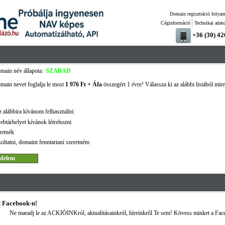
Domain regisztráció folyam
Céginformáció
Technikai adat
+36 (30) 4
main név állapota:
SZABAD
main nevet foglalja le most
1 976 Ft + Áfa
összegért 1 évre! Válassza ki az alábbi listából mire
 alábbira kívánom felhasználni:
ebtárhelyet kívánok létrehozni
retnék
oltatni, domaint fenntartani szeretném
 Facebook-n!
Ne maradj le az ACKIÓINKról, aktualitásainkról, híreinkről Te sem! Kövess minket a Fac