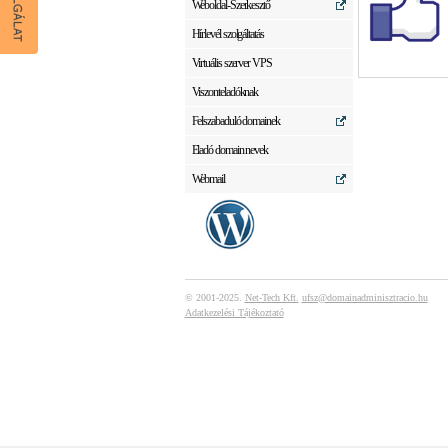
Weboldal-Szerkesztő
Hírlevél szolgáltatás
Virtuális szerver VPS
Viszonteladóknak
Felszabaduló domainek
Eladó domain nevek
Webmail
© 2001-2025.
Net-Tech Kft.
ufsz@domainadminisztracio.hu
Adatkezelési Tájékoztató