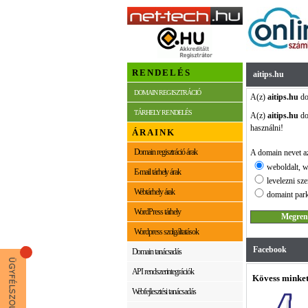
RENDELÉS
aitips.hu
DOMAIN REGISZTRÁCIÓ
A(z)
aitips.hu
do
TÁRHELY RENDELÉS
A(z)
aitips.hu
do
használni!
ÁRAINK
Domain regisztráció árak
A domain nevet az
weboldalt, w
E-mail tárhely árak
levelezni sze
Webtárhely árak
domaint park
WordPress tárhely
Wordpress szolgáltatások
Facebook
Domain tanácsadás
API rendszerintegrációk
Kövess minket
Webfejlesztési tanácsadás