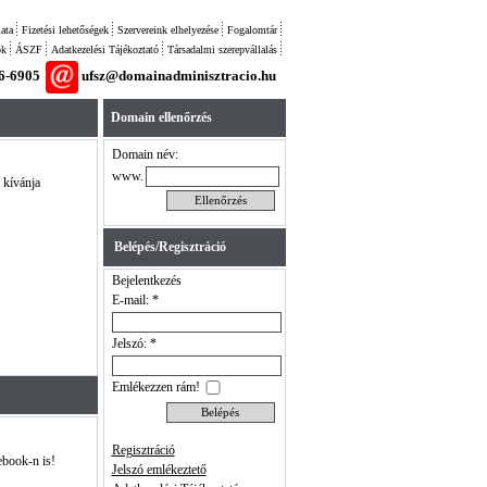
ata
Fizetési lehetőségek
Szervereink elhelyezése
Fogalomtár
ok
ÁSZF
Adatkezelési Tájékoztató
Társadalmi szerepvállalás
26-6905
ufsz@domainadminisztracio.hu
Domain ellenőrzés
Domain név:
www.
 kívánja
Belépés/Regisztráció
Bejelentkezés
E-mail: *
Jelszó: *
Emlékezzen rám!
Regisztráció
ebook-n is!
Jelszó emlékeztető