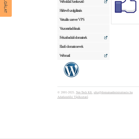
Weboldal-Szerkesztő
Hírlevél szolgáltatás
Virtuális szerver VPS
Viszonteladóknak
Felszabaduló domainek
Eladó domain nevek
Webmail
© 2001-2025.
Net-Tech Kft.
ufsz@domainadminisztracio.hu
Adatkezelési Tájékoztató