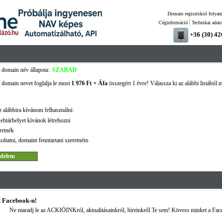
Domain regisztráció folyam
Céginformáció
Technikai adat
+36 (30) 4
domain név állapota:
SZABAD
domain nevet foglalja le most
1 976 Ft + Áfa
összegért 1 évre! Válassza ki az alábbi listából m
 alábbira kívánom felhasználni:
ebtárhelyet kívánok létrehozni
retnék
oltatni, domaint fenntartani szeretném
 Facebook-n!
Ne maradj le az ACKIÓINKról, aktualitásainkról, híreinkről Te sem! Kövess minket a Fac