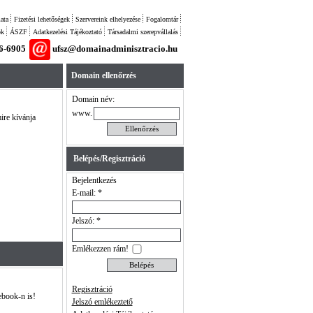
ata
Fizetési lehetőségek
Szervereink elhelyezése
Fogalomtár
ok
ÁSZF
Adatkezelési Tájékoztató
Társadalmi szerepvállalás
26-6905
ufsz@domainadminisztracio.hu
Domain ellenőrzés
Domain név:
www.
ire kívánja
Belépés/Regisztráció
Bejelentkezés
E-mail: *
Jelszó: *
Emlékezzen rám!
Regisztráció
ebook-n is!
Jelszó emlékeztető