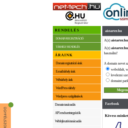
RENDELÉS
aistarter.hu
DOMAIN REGISZTRÁCIÓ
A(z)
aistarter.hu
TÁRHELY RENDELÉS
A(z)
aistarter.hu
használni!
ÁRAINK
Domain regisztráció árak
A domain nevet az
weboldalt, w
E-mail tárhely árak
levelezni sze
Webtárhely árak
domaint park
WordPress tárhely
Wordpress szolgáltatások
Facebook
Domain tanácsadás
API rendszerintegrációk
Kövess minket
Webfejlesztési tanácsadás