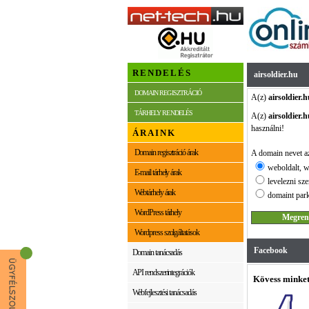
RENDELÉS
airsoldier.hu
DOMAIN REGISZTRÁCIÓ
A(z)
airsoldier.h
TÁRHELY RENDELÉS
A(z)
airsoldier.h
használni!
ÁRAINK
Domain regisztráció árak
A domain nevet az
weboldalt, w
E-mail tárhely árak
levelezni sze
Webtárhely árak
domaint park
WordPress tárhely
Wordpress szolgáltatások
Facebook
Domain tanácsadás
API rendszerintegrációk
Kövess minket
Webfejlesztési tanácsadás