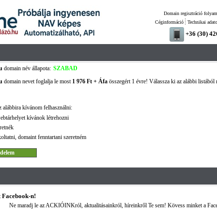
Domain regisztráció folyam
Céginformáció
Technikai adat
+36 (30) 4
u
domain név állapota:
SZABAD
u
domain nevet foglalja le most
1 976 Ft + Áfa
összegért 1 évre! Válassza ki az alábbi listából
 alábbira kívánom felhasználni:
ebtárhelyet kívánok létrehozni
retnék
oltatni, domaint fenntartani szeretném
 Facebook-n!
Ne maradj le az ACKIÓINKról, aktualitásainkról, híreinkről Te sem! Kövess minket a Fac