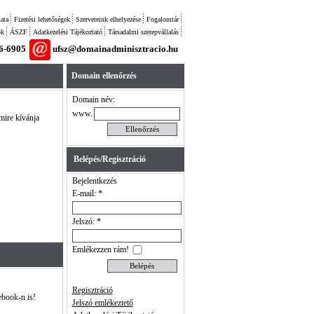
ata
Fizetési lehetőségek
Szervereink elhelyezése
Fogalomtár
ok
ÁSZF
Adatkezelési Tájékoztató
Társadalmi szerepvállalás
26-6905
ufsz@domainadminisztracio.hu
Domain ellenőrzés
Domain név:
www.
 mire kívánja
Belépés/Regisztráció
Bejelentkezés
E-mail: *
Jelszó: *
Emlékezzen rám!
Regisztráció
ebook-n is!
Jelszó emlékeztető