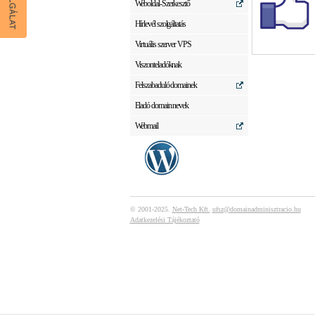
Weboldal-Szerkesztő
Hírlevél szolgáltatás
Virtuális szerver VPS
Viszonteladóknak
Felszabaduló domainek
Eladó domain nevek
Webmail
© 2001-2025.
Net-Tech Kft.
ufsz@domainadminisztracio.hu
Adatkezelési Tájékoztató