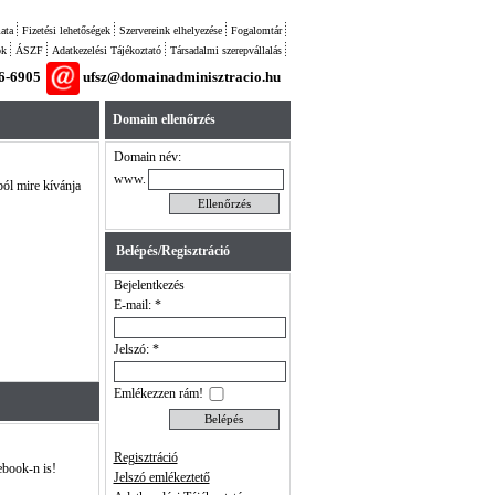
ata
Fizetési lehetőségek
Szervereink elhelyezése
Fogalomtár
ok
ÁSZF
Adatkezelési Tájékoztató
Társadalmi szerepvállalás
26-6905
ufsz@domainadminisztracio.hu
Domain ellenőrzés
Domain név:
www.
ból mire kívánja
Belépés/Regisztráció
Bejelentkezés
E-mail: *
Jelszó: *
Emlékezzen rám!
Regisztráció
ebook-n is!
Jelszó emlékeztető