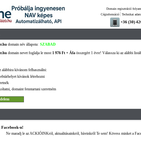
Domain regisztráció folyam
Céginformáció
Technikai adat
+36 (30) 4
u
er.hu
domain név állapota:
SZABAD
er.hu
domain nevet foglalja le most
1 976 Ft + Áfa
összegért 1 évre! Válassza ki az alábbi listá
 alábbira kívánom felhasználni:
ebtárhelyet kívánok létrehozni
retnék
oltatni, domaint fenntartani szeretném
 Facebook-n!
Ne maradj le az ACKIÓINKról, aktualitásainkról, híreinkről Te sem! Kövess minket a Fac