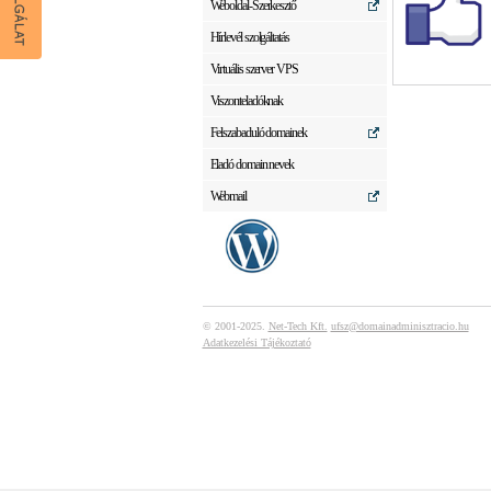
Weboldal-Szerkesztő
Hírlevél szolgáltatás
Virtuális szerver VPS
Viszonteladóknak
Felszabaduló domainek
Eladó domain nevek
Webmail
© 2001-2025.
Net-Tech Kft.
ufsz@domainadminisztracio.hu
Adatkezelési Tájékoztató