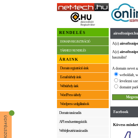
RENDELÉS
airsoftsniper.h
DOMAIN REGISZTRÁCIÓ
A(z)
airsoftsnip
TÁRHELY RENDELÉS
A(z)
airsoftsnip
használni!
ÁRAINK
Domain regisztráció árak
A domain nevet az
weboldalt, w
E-mail tárhely árak
levelezni sze
Webtárhely árak
domaint park
WordPress tárhely
Wordpress szolgáltatások
Facebook
Domain tanácsadás
API rendszerintegrációk
Kövess minket
Webfejlesztési tanácsadás