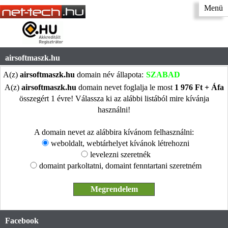
Menü
airsoftmaszk.hu
A(z)
airsoftmaszk.hu
domain név állapota:
SZABAD
A(z)
airsoftmaszk.hu
domain nevet foglalja le most
1 976 Ft + Áfa
összegért 1 évre! Válassza ki az alábbi listából mire kívánja
használni!
A domain nevet az alábbira kívánom felhasználni:
weboldalt, webtárhelyet kívánok létrehozni
levelezni szeretnék
domaint parkoltatni, domaint fenntartani szeretném
Facebook