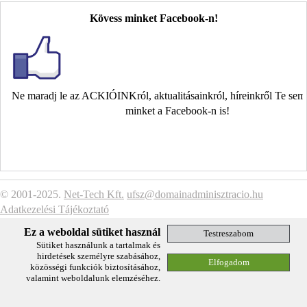
Kövess minket Facebook-n!
Ne maradj le az ACKIÓINKról, aktualitásainkról, híreinkről Te se
minket a Facebook-n is!
© 2001-2025.
Net-Tech Kft.
ufsz@domainadminisztracio.hu
Adatkezelési Tájékoztató
Ez a weboldal sütiket használ
Sütiket használunk a tartalmak és
hirdetések személyre szabásához,
közösségi funkciók biztosításához,
valamint weboldalunk elemzéséhez.