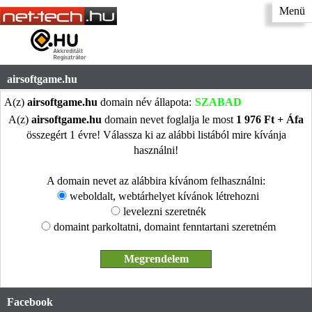
Menü
airsoftgame.hu
A(z)
airsoftgame.hu
domain név állapota:
SZABAD
A(z)
airsoftgame.hu
domain nevet foglalja le most
1 976 Ft + Áfa
összegért 1 évre! Válassza ki az alábbi listából mire kívánja
használni!
A domain nevet az alábbira kívánom felhasználni:
weboldalt, webtárhelyet kívánok létrehozni
levelezni szeretnék
domaint parkoltatni, domaint fenntartani szeretném
Facebook