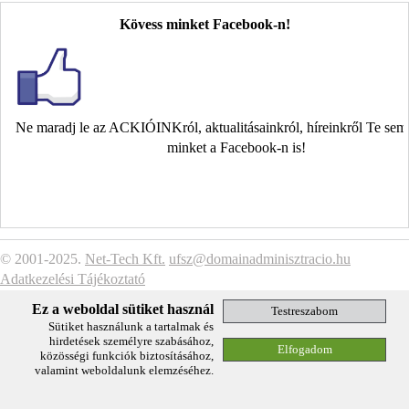
Kövess minket Facebook-n!
Ne maradj le az ACKIÓINKról, aktualitásainkról, híreinkről Te se
minket a Facebook-n is!
© 2001-2025.
Net-Tech Kft.
ufsz@domainadminisztracio.hu
Adatkezelési Tájékoztató
Ez a weboldal sütiket használ
Sütiket használunk a tartalmak és
hirdetések személyre szabásához,
közösségi funkciók biztosításához,
valamint weboldalunk elemzéséhez.