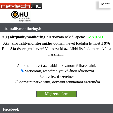
Menü
airqualitymonitoring.hu
A(z)
airqualitymonitoring.hu
domain név állapota:
SZABAD
A(z)
airqualitymonitoring.hu
domain nevet foglalja le most
1 976
Ft + Áfa
összegért 1 évre! Válassza ki az alábbi listából mire kívánja
használni!
A domain nevet az alábbira kívánom felhasználni:
weboldalt, webtárhelyet kívánok létrehozni
levelezni szeretnék
domaint parkoltatni, domaint fenntartani szeretném
Facebook