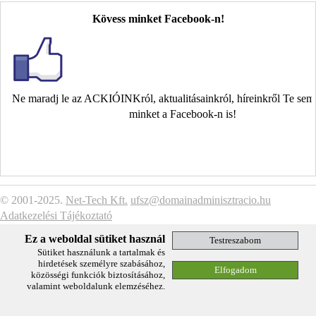
Kövess minket Facebook-n!
Ne maradj le az ACKIÓINKról, aktualitásainkról, híreinkről Te se
minket a Facebook-n is!
© 2001-2025.
Net-Tech Kft.
ufsz@domainadminisztracio.hu
Adatkezelési Tájékoztató
Ez a weboldal sütiket használ
Sütiket használunk a tartalmak és
hirdetések személyre szabásához,
közösségi funkciók biztosításához,
valamint weboldalunk elemzéséhez.