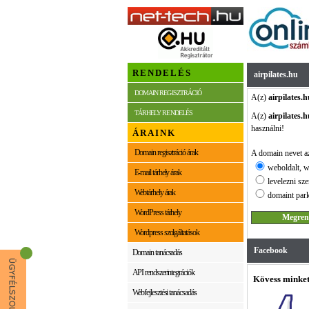
RENDELÉS
airpilates.hu
DOMAIN REGISZTRÁCIÓ
A(z)
airpilates.h
TÁRHELY RENDELÉS
A(z)
airpilates.h
használni!
ÁRAINK
Domain regisztráció árak
A domain nevet az
weboldalt, w
E-mail tárhely árak
levelezni sze
Webtárhely árak
domaint park
WordPress tárhely
Wordpress szolgáltatások
Facebook
Domain tanácsadás
API rendszerintegrációk
Kövess minket
Webfejlesztési tanácsadás