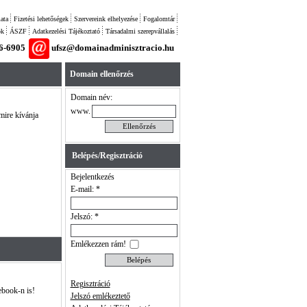
ata
Fizetési lehetőségek
Szervereink elhelyezése
Fogalomtár
ok
ÁSZF
Adatkezelési Tájékoztató
Társadalmi szerepvállalás
26-6905
ufsz@domainadminisztracio.hu
Domain ellenőrzés
Domain név:
www.
 mire kívánja
Belépés/Regisztráció
Bejelentkezés
E-mail: *
Jelszó: *
Emlékezzen rám!
Regisztráció
ebook-n is!
Jelszó emlékeztető