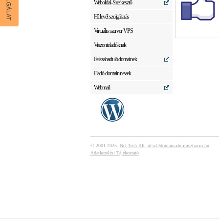
Weboldal-Szerkesztő
Hírlevél szolgáltatás
Virtuális szerver VPS
Viszonteladóknak
Felszabaduló domainek
Eladó domain nevek
Webmail
© 2001-2025.
Net-Tech Kft.
ufsz@domainadminisztracio.hu
Adatkezelési Tájékoztató