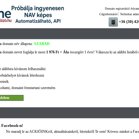
Domain regisztráció folyam
Céginformáció
Technikai adat
+36 (30) 4
u
domain név állapota:
SZABAD
u
domain nevet foglalja le most
1 976 Ft + Áfa
összegért 1 évre! Válassza ki az alábbi listából
 alábbira kívánom felhasználni:
ebtárhelyet kívánok létrehozni
retnék
oltatni, domaint fenntartani szeretném
 Facebook-n!
Ne maradj le az ACKIÓINKról, aktualitásainkról, híreinkről Te sem! Kövess minket a Fac