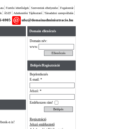
ata
Fizetési lehetőségek
Szervereink elhelyezése
Fogalomtár
ok
ÁSZF
Adatkezelési Tájékoztató
Társadalmi szerepvállalás
26-6905
ufsz@domainadminisztracio.hu
Domain ellenőrzés
Domain név:
www.
Belépés/Regisztráció
Bejelentkezés
E-mail: *
Jelszó: *
Emlékezzen rám!
Regisztráció
ebook-n is!
Jelszó emlékeztető