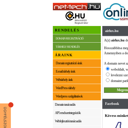
RENDELÉS
airlux.hu
DOMAIN REGISZTRÁCIÓ
A(z)
airlux.hu
do
TÁRHELY RENDELÉS
Hosszabbítsa me
Amennyiben a dom
ÁRAINK
Domain regisztráció árak
A domain nevet az
weboldalt, w
E-mail tárhely árak
levelezni sze
Webtárhely árak
domaint park
WordPress tárhely
Wordpress szolgáltatások
Facebook
Domain tanácsadás
API rendszerintegrációk
Kövess minket
Webfejlesztési tanácsadás