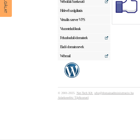
Weboldal-Szerkesztő
Hírlevél szolgáltatás
Virtuális szerver VPS
Viszonteladóknak
Felszabaduló domainek
Eladó domain nevek
Webmail
© 2001-2025.
Net-Tech Kft.
ufsz@domainadminisztracio.hu
Adatkezelési Tájékoztató