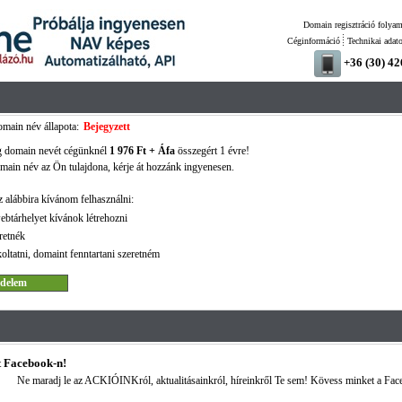
Domain regisztráció folyam
Céginformáció
Technikai adat
+36 (30) 4
main név állapota:
Bejegyzett
g domain nevét cégünknél
1 976 Ft + Áfa
összegért 1 évre!
ain név az Ön tulajdona, kérje át hozzánk ingyenesen.
 alábbira kívánom felhasználni:
ebtárhelyet kívánok létrehozni
retnék
oltatni, domaint fenntartani szeretném
 Facebook-n!
Ne maradj le az ACKIÓINKról, aktualitásainkról, híreinkről Te sem! Kövess minket a Fac