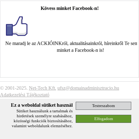
Kövess minket Facebook-n!
Ne maradj le az ACKIÓINKról, aktualitásainkról, híreinkről Te se
minket a Facebook-n is!
© 2001-2025.
Net-Tech Kft.
ufsz@domainadminisztracio.hu
Adatkezelési Tájékoztató
Ez a weboldal sütiket használ
Sütiket használunk a tartalmak és
hirdetések személyre szabásához,
közösségi funkciók biztosításához,
valamint weboldalunk elemzéséhez.