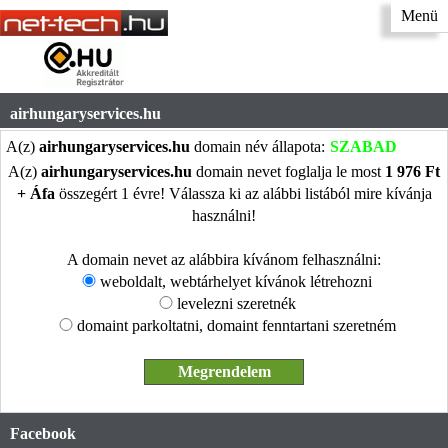
Menü
airhungaryservices.hu
A(z)
airhungaryservices.hu
domain név állapota:
SZABAD
A(z)
airhungaryservices.hu
domain nevet foglalja le most
1 976 Ft
+ Áfa
összegért 1 évre! Válassza ki az alábbi listából mire kívánja
használni!
A domain nevet az alábbira kívánom felhasználni:
weboldalt, webtárhelyet kívánok létrehozni
levelezni szeretnék
domaint parkoltatni, domaint fenntartani szeretném
Facebook