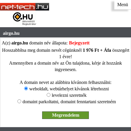
Menü
airgo.hu
A(z)
airgo.hu
domain név állapota:
Bejegyzett
Hosszabbítsa meg domain nevét cégünknél
1 976 Ft + Áfa
összegért
1 évre!
Amennyiben a domain név az Ön tulajdona, kérje át hozzánk
ingyenesen.
A domain nevet az alábbira kívánom felhasználni:
weboldalt, webtárhelyet kívánok létrehozni
levelezni szeretnék
domaint parkoltatni, domaint fenntartani szeretném