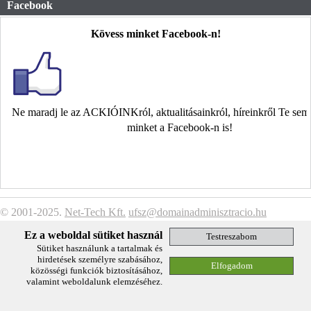
Facebook
Kövess minket Facebook-n!
Ne maradj le az ACKIÓINKról, aktualitásainkról, híreinkről Te se
minket a Facebook-n is!
© 2001-2025.
Net-Tech Kft.
ufsz@domainadminisztracio.hu
Adatkezelési Tájékoztató
Ez a weboldal sütiket használ
Sütiket használunk a tartalmak és
hirdetések személyre szabásához,
közösségi funkciók biztosításához,
valamint weboldalunk elemzéséhez.