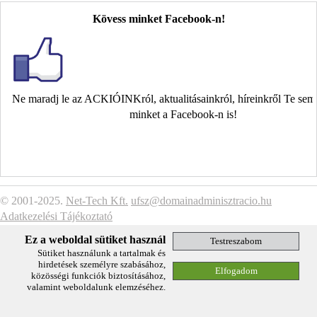
Kövess minket Facebook-n!
Ne maradj le az ACKIÓINKról, aktualitásainkról, híreinkről Te se
minket a Facebook-n is!
© 2001-2025.
Net-Tech Kft.
ufsz@domainadminisztracio.hu
Adatkezelési Tájékoztató
Ez a weboldal sütiket használ
Sütiket használunk a tartalmak és
hirdetések személyre szabásához,
közösségi funkciók biztosításához,
valamint weboldalunk elemzéséhez.