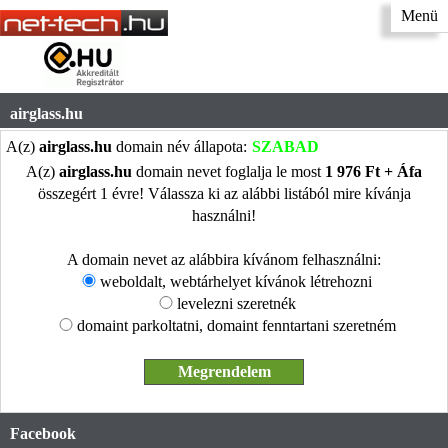
Menü
airglass.hu
A(z)
airglass.hu
domain név állapota:
SZABAD
A(z)
airglass.hu
domain nevet foglalja le most
1 976 Ft + Áfa
összegért 1 évre! Válassza ki az alábbi listából mire kívánja
használni!
A domain nevet az alábbira kívánom felhasználni:
weboldalt, webtárhelyet kívánok létrehozni
levelezni szeretnék
domaint parkoltatni, domaint fenntartani szeretném
Facebook