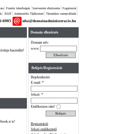
ata
Fizetési lehetőségek
Szervereink elhelyezése
Fogalomtár
ok
ÁSZF
Adatkezelési Tájékoztató
Társadalmi szerepvállalás
26-6905
ufsz@domainadminisztracio.hu
Domain ellenőrzés
Domain név:
www.
kívánja használni!
Belépés/Regisztráció
Bejelentkezés
E-mail: *
Jelszó: *
Emlékezzen rám!
ebook-n is!
Regisztráció
Jelszó emlékeztető