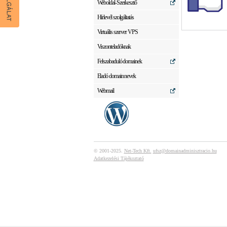
Weboldal-Szerkesztő
Hírlevél szolgáltatás
Virtuális szerver VPS
Viszonteladóknak
Felszabaduló domainek
Eladó domain nevek
Webmail
© 2001-2025.
Net-Tech Kft.
ufsz@domainadminisztracio.hu
Adatkezelési Tájékoztató