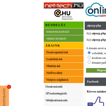
RENDELÉS
aipoyp.php
DOMAIN REGISZTRÁCIÓ
A(z)
aipoyp.php
TÁRHELY RENDELÉS
A(z)
aipoyp.php
ÁRAINK
A domain nevet az
Domain regisztráció árak
weboldalt, w
levelezni sze
E-mail tárhely árak
domaint park
Webtárhely árak
WordPress tárhely
Wordpress szolgáltatások
Facebook
Domain tanácsadás
Kövess minket
API rendszerintegrációk
Webfejlesztési tanácsadás