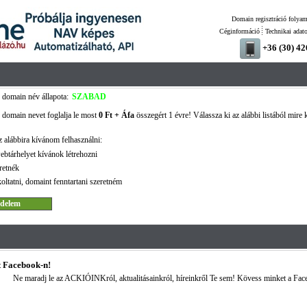
Domain regisztráció folyam
Céginformáció
Technikai adat
+36 (30) 4
domain név állapota:
SZABAD
domain nevet foglalja le most
0 Ft + Áfa
összegért 1 évre! Válassza ki az alábbi listából mire 
 alábbira kívánom felhasználni:
ebtárhelyet kívánok létrehozni
retnék
oltatni, domaint fenntartani szeretném
 Facebook-n!
Ne maradj le az ACKIÓINKról, aktualitásainkról, híreinkről Te sem! Kövess minket a Fac