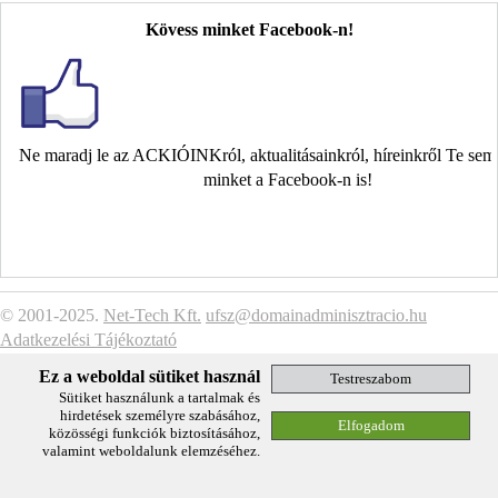
Kövess minket Facebook-n!
Ne maradj le az ACKIÓINKról, aktualitásainkról, híreinkről Te se
minket a Facebook-n is!
© 2001-2025.
Net-Tech Kft.
ufsz@domainadminisztracio.hu
Adatkezelési Tájékoztató
Ez a weboldal sütiket használ
Sütiket használunk a tartalmak és
hirdetések személyre szabásához,
közösségi funkciók biztosításához,
valamint weboldalunk elemzéséhez.