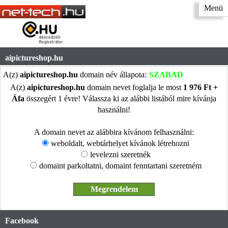
Menü
aipictureshop.hu
A(z)
aipictureshop.hu
domain név állapota:
SZABAD
A(z)
aipictureshop.hu
domain nevet foglalja le most
1 976 Ft +
Áfa
összegért 1 évre! Válassza ki az alábbi listából mire kívánja
használni!
A domain nevet az alábbira kívánom felhasználni:
weboldalt, webtárhelyet kívánok létrehozni
levelezni szeretnék
domaint parkoltatni, domaint fenntartani szeretném
Facebook