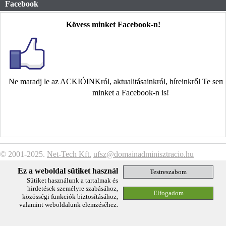
Facebook
Kövess minket Facebook-n!
Ne maradj le az ACKIÓINKról, aktualitásainkról, híreinkről Te se
minket a Facebook-n is!
© 2001-2025.
Net-Tech Kft.
ufsz@domainadminisztracio.hu
Adatkezelési Tájékoztató
Ez a weboldal sütiket használ
Sütiket használunk a tartalmak és
hirdetések személyre szabásához,
közösségi funkciók biztosításához,
valamint weboldalunk elemzéséhez.