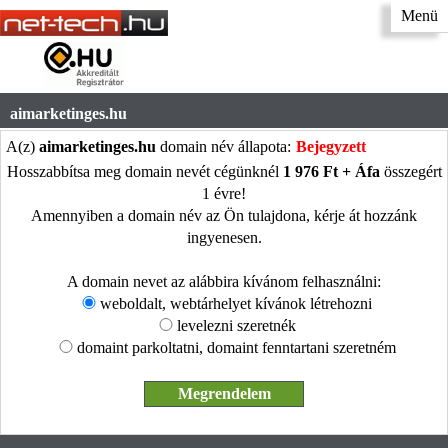
Menü
aimarketinges.hu
A(z)
aimarketinges.hu
domain név állapota:
Bejegyzett
Hosszabbítsa meg domain nevét cégünknél
1 976 Ft + Áfa
összegért
1 évre!
Amennyiben a domain név az Ön tulajdona, kérje át hozzánk
ingyenesen.
A domain nevet az alábbira kívánom felhasználni:
weboldalt, webtárhelyet kívánok létrehozni
levelezni szeretnék
domaint parkoltatni, domaint fenntartani szeretném