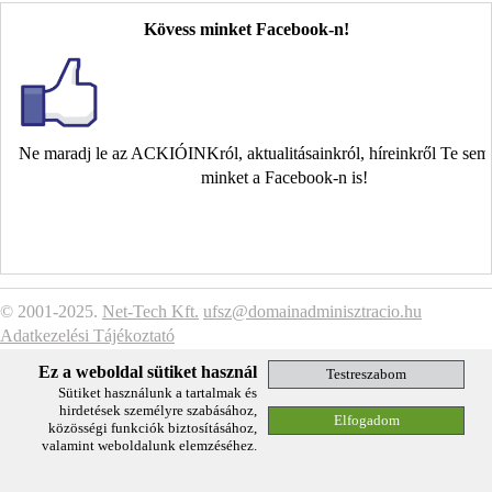
Kövess minket Facebook-n!
Ne maradj le az ACKIÓINKról, aktualitásainkról, híreinkről Te se
minket a Facebook-n is!
© 2001-2025.
Net-Tech Kft.
ufsz@domainadminisztracio.hu
Adatkezelési Tájékoztató
Ez a weboldal sütiket használ
Sütiket használunk a tartalmak és
hirdetések személyre szabásához,
közösségi funkciók biztosításához,
valamint weboldalunk elemzéséhez.