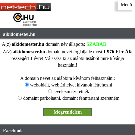
Menü
aikidomester.hu
A(z)
aikidomester.hu
domain név állapota:
SZABAD
A(z)
aikidomester.hu
domain nevet foglalja le most
1 976 Ft + Áfa
összegért 1 évre! Válassza ki az alábbi listából mire kívánja
használni!
A domain nevet az alábbira kívánom felhasználni:
weboldalt, webtárhelyet kívánok létrehozni
levelezni szeretnék
domaint parkoltatni, domaint fenntartani szeretném
Facebook