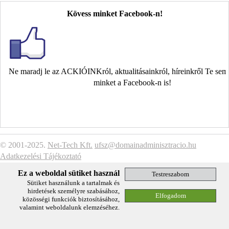
Kövess minket Facebook-n!
Ne maradj le az ACKIÓINKról, aktualitásainkról, híreinkről Te se
minket a Facebook-n is!
© 2001-2025.
Net-Tech Kft.
ufsz@domainadminisztracio.hu
Adatkezelési Tájékoztató
Ez a weboldal sütiket használ
Sütiket használunk a tartalmak és
hirdetések személyre szabásához,
közösségi funkciók biztosításához,
valamint weboldalunk elemzéséhez.