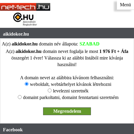
Menü
aikidokor.hu
A(z)
aikidokor.hu
domain név állapota:
SZABAD
A(z)
aikidokor.hu
domain nevet foglalja le most
1 976 Ft + Áfa
összegért 1 évre! Válassza ki az alábbi listából mire kívánja
használni!
A domain nevet az alábbira kívánom felhasználni:
weboldalt, webtárhelyet kívánok létrehozni
levelezni szeretnék
domaint parkoltatni, domaint fenntartani szeretném
Facebook