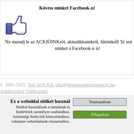
Kövess minket Facebook-n!
Ne maradj le az ACKIÓINKról, aktualitásainkról, híreinkről Te se
minket a Facebook-n is!
© 2001-2025.
Net-Tech Kft.
ufsz@domainadminisztracio.hu
Adatkezelési Tájékoztató
Ez a weboldal sütiket használ
Sütiket használunk a tartalmak és
hirdetések személyre szabásához,
közösségi funkciók biztosításához,
valamint weboldalunk elemzéséhez.