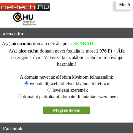
Menü
aico.co.hu
A(z)
aico.co.hu
domain név állapota:
SZABAD
A(z)
aico.co.hu
domain nevet foglalja le most
1 976 Ft + Áfa
összegért 1 évre! Válassza ki az alábbi listából mire kívánja
használni!
A domain nevet az alábbira kívánom felhasználni:
weboldalt, webtárhelyet kívánok létrehozni
levelezni szeretnék
domaint parkoltatni, domaint fenntartani szeretném
Facebook