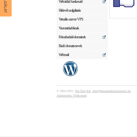
Weboldal-Szerkesztő
Hírlevél szolgáltatás
Virtuális szerver VPS
Viszonteladóknak
Felszabaduló domainek
Eladó domain nevek
Webmail
© 2001-2025.
Net-Tech Kft.
ufsz@domainadminisztracio.hu
Adatkezelési Tájékoztató