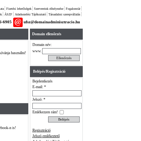
ata
Fizetési lehetőségek
Szervereink elhelyezése
Fogalomtár
ok
ÁSZF
Adatkezelési Tájékoztató
Társadalmi szerepvállalás
26-6905
ufsz@domainadminisztracio.hu
Domain ellenőrzés
Domain név:
www.
kívánja használni!
Belépés/Regisztráció
Bejelentkezés
E-mail: *
Jelszó: *
Emlékezzen rám!
ebook-n is!
Regisztráció
Jelszó emlékeztető