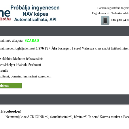
Domain regisztráció folyam
Céginformáció
Technikai adat
+36 (30) 4
ain név állapota:
SZABAD
ain nevet foglalja le most
1 976 Ft + Áfa
összegért 1 évre! Válassza ki az alábbi listából mire 
 alábbira kívánom felhasználni:
ebtárhelyet kívánok létrehozni
retnék
oltatni, domaint fenntartani szeretném
 Facebook-n!
Ne maradj le az ACKIÓINKról, aktualitásainkról, híreinkről Te sem! Kövess minket a Fac