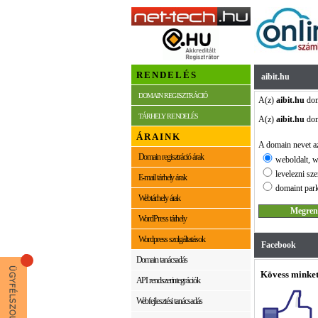
RENDELÉS
aibit.hu
DOMAIN REGISZTRÁCIÓ
A(z)
aibit.hu
dom
TÁRHELY RENDELÉS
A(z)
aibit.hu
dom
ÁRAINK
A domain nevet az
Domain regisztráció árak
weboldalt, w
levelezni sze
E-mail tárhely árak
domaint park
Webtárhely árak
WordPress tárhely
Wordpress szolgáltatások
Facebook
Domain tanácsadás
Kövess minket
API rendszerintegrációk
Webfejlesztési tanácsadás