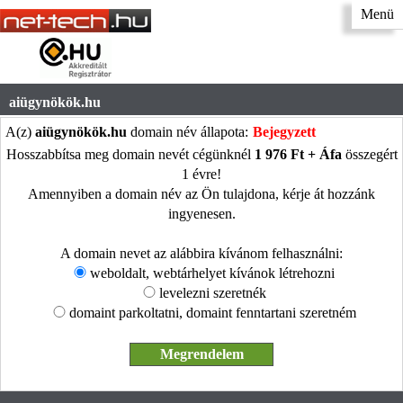
Menü
aiügynökök.hu
A(z)
aiügynökök.hu
domain név állapota:
Bejegyzett
Hosszabbítsa meg domain nevét cégünknél
1 976 Ft + Áfa
összegért
1 évre!
Amennyiben a domain név az Ön tulajdona, kérje át hozzánk
ingyenesen.
A domain nevet az alábbira kívánom felhasználni:
weboldalt, webtárhelyet kívánok létrehozni
levelezni szeretnék
domaint parkoltatni, domaint fenntartani szeretném