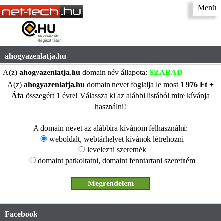
Menü
ahogyazenlatja.hu
A(z)
ahogyazenlatja.hu
domain név állapota:
SZABAD
A(z)
ahogyazenlatja.hu
domain nevet foglalja le most
1 976 Ft +
Áfa
összegért 1 évre! Válassza ki az alábbi listából mire kívánja
használni!
A domain nevet az alábbira kívánom felhasználni:
weboldalt, webtárhelyet kívánok létrehozni
levelezni szeretnék
domaint parkoltatni, domaint fenntartani szeretném
Facebook