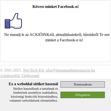
Kövess minket Facebook-n!
Ne maradj le az ACKIÓINKról, aktualitásainkról, híreinkről Te se
minket a Facebook-n is!
© 2001-2025.
Net-Tech Kft.
ufsz@domainadminisztracio.hu
Adatkezelési Tájékoztató
Ez a weboldal sütiket használ
Sütiket használunk a tartalmak és
hirdetések személyre szabásához,
közösségi funkciók biztosításához,
valamint weboldalunk elemzéséhez.