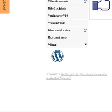
Weboldal-Szerkesztő
Hírlevél szolgáltatás
Virtuális szerver VPS
Viszonteladóknak
Felszabaduló domainek
Eladó domain nevek
Webmail
© 2001-2025.
Net-Tech Kft.
ufsz@domainadminisztracio.hu
Adatkezelési Tájékoztató