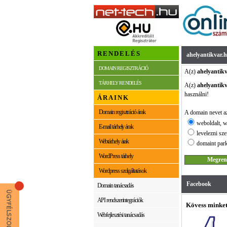
RENDELÉS
ahelyantikvar.
DOMAIN REGISZTRÁCIÓ
A(z)
ahelyantik
TÁRHELY RENDELÉS
A(z)
ahelyantik
használni!
ÁRAINK
Domain regisztráció árak
A domain nevet az
weboldalt, w
E-mail tárhely árak
levelezni sze
Webtárhely árak
domaint park
WordPress tárhely
Wordpress szolgáltatások
Facebook
Domain tanácsadás
API rendszerintegrációk
Kövess minket
Webfejlesztési tanácsadás