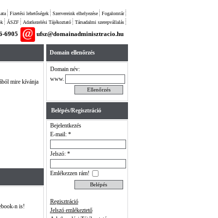
ata
Fizetési lehetőségek
Szervereink elhelyezése
Fogalomtár
ok
ÁSZF
Adatkezelési Tájékoztató
Társadalmi szerepvállalás
26-6905
ufsz@domainadminisztracio.hu
Domain ellenőrzés
Domain név:
www.
ából mire kívánja
Belépés/Regisztráció
Bejelentkezés
E-mail: *
Jelszó: *
Emlékezzen rám!
Regisztráció
ebook-n is!
Jelszó emlékeztető