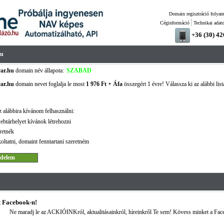
Domain regisztráció folyam
Céginformáció
Technikai adat
+36 (30) 4
hu
var.hu
domain név állapota:
SZABAD
var.hu
domain nevet foglalja le most
1 976 Ft + Áfa
összegért 1 évre! Válassza ki az alábbi list
 alábbira kívánom felhasználni:
ebtárhelyet kívánok létrehozni
retnék
oltatni, domaint fenntartani szeretném
 Facebook-n!
Ne maradj le az ACKIÓINKról, aktualitásainkról, híreinkről Te sem! Kövess minket a Fac