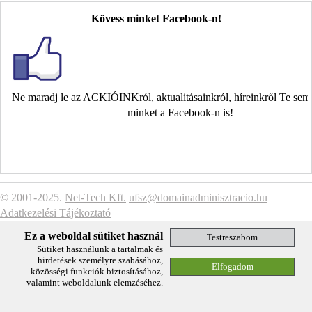
Kövess minket Facebook-n!
Ne maradj le az ACKIÓINKról, aktualitásainkról, híreinkről Te se
minket a Facebook-n is!
© 2001-2025.
Net-Tech Kft.
ufsz@domainadminisztracio.hu
Adatkezelési Tájékoztató
Ez a weboldal sütiket használ
Sütiket használunk a tartalmak és
hirdetések személyre szabásához,
közösségi funkciók biztosításához,
valamint weboldalunk elemzéséhez.