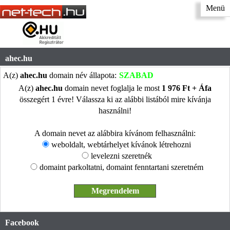
Menü
ahec.hu
A(z)
ahec.hu
domain név állapota:
SZABAD
A(z)
ahec.hu
domain nevet foglalja le most
1 976 Ft + Áfa
összegért 1 évre! Válassza ki az alábbi listából mire kívánja
használni!
A domain nevet az alábbira kívánom felhasználni:
weboldalt, webtárhelyet kívánok létrehozni
levelezni szeretnék
domaint parkoltatni, domaint fenntartani szeretném
Facebook