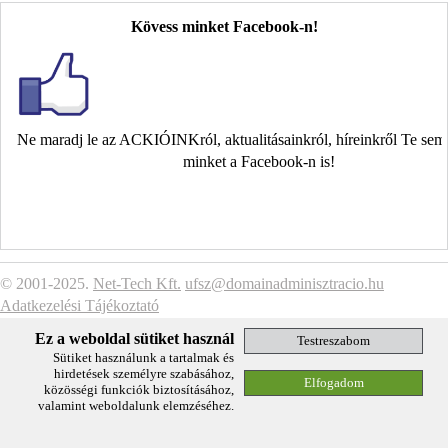
Kövess minket Facebook-n!
Ne maradj le az ACKIÓINKról, aktualitásainkról, híreinkről Te se
minket a Facebook-n is!
© 2001-2025.
Net-Tech Kft.
ufsz@domainadminisztracio.hu
Adatkezelési Tájékoztató
Ez a weboldal sütiket használ
Sütiket használunk a tartalmak és
hirdetések személyre szabásához,
közösségi funkciók biztosításához,
valamint weboldalunk elemzéséhez.