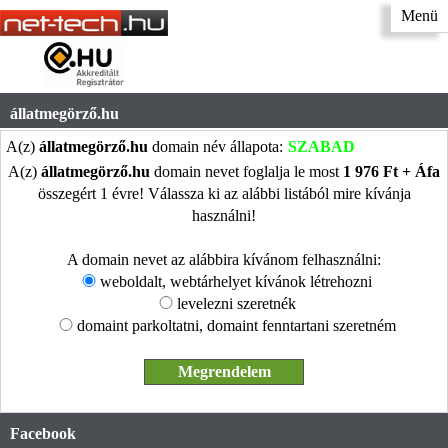
Menü
állatmegörző.hu
A(z)
állatmegörző.hu
domain név állapota:
SZABAD
A(z)
állatmegörző.hu
domain nevet foglalja le most
1 976 Ft + Áfa
összegért 1 évre! Válassza ki az alábbi listából mire kívánja
használni!
A domain nevet az alábbira kívánom felhasználni:
weboldalt, webtárhelyet kívánok létrehozni
levelezni szeretnék
domaint parkoltatni, domaint fenntartani szeretném
Facebook