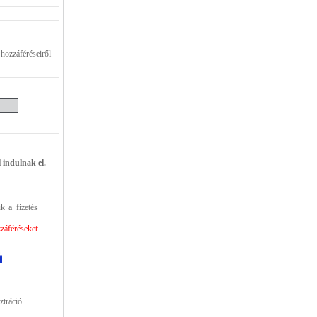
 hozzáféréseiről
 indulnak el.
k a fizetés
áféréseket
ztráció.