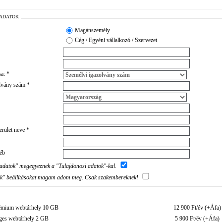
 ADATOK
Magánszemély
Cég / Egyéni vállalkozó / Szervezet
a: *
lvány szám *
erület neve *
éb
adatok" megegyeznek a "Tulajdonosi adatok"-kal.
ek" beállításokat magam adom meg. Csak szakembereknek!
émium webtárhely 10 GB
12 900 Ft/év (+Áfa)
ges webtárhely 2 GB
5 900 Ft/év (+Áfa)