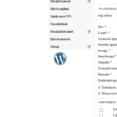
Weboldal-Szerkesztő
Hírlevél szolgáltatás
TULAJDONOSI
Jogi státusz
Virtuális szerver VPS
Viszonteladóknak
Név: *
Felszabaduló domainek
E-mail: *
Azonosító típus
Eladó domain nevek
Személyi igazo
Webmail
Ország: *
Irányítószám *
Település *
Út/utca/tér közt
Házszám *
Emelet/ajtó/egy
A "Számlázási 
A "Névszerver
WEBTÁRHELY
Pr
Cé