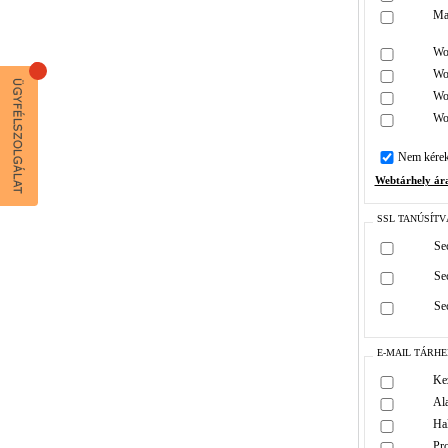
Ma
Wo
Wo
Wo
Wo
Nem kérek
Webtárhely ár
SSL TANÚSÍT
Se
Se
Se
E-MAIL TÁRHE
Ke
Al
Ha
Pr