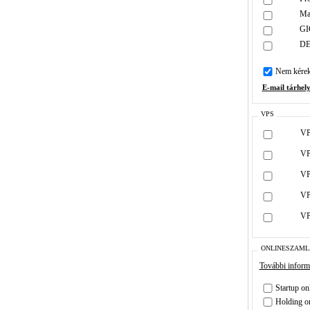
Ma
GI
DE
Nem kérek 
E-mail tárhel
VPS
VP
VP
VP
VP
VP
ONLINESZAML
További informác
Startup on
Holding o