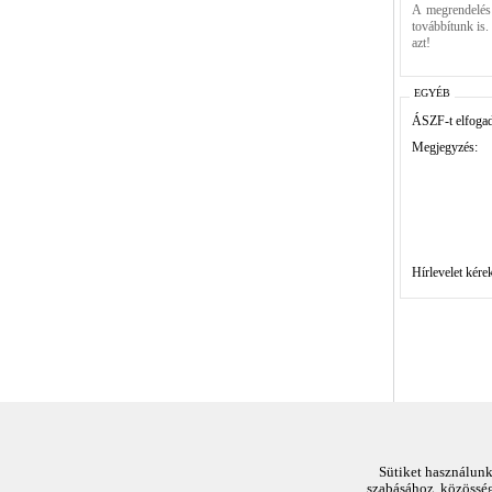
A megrendelés 
továbbítunk is.
azt!
EGYÉB
ÁSZF-t elfoga
Megjegyzés:
Hírlevelet kérek
Sütiket használunk
szabásához, közösség