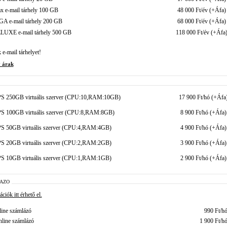
x e-mail tárhely 100 GB
48 000 Ft/év (+Áfa)
GA e-mail tárhely 200 GB
68 000 Ft/év (+Áfa)
LUXE e-mail tárhely 500 GB
118 000 Ft/év (+Áfa
e-mail tárhelyet!
y árak
S 250GB virtuális szerver (CPU:10,RAM:10GB)
17 900 Ft/hó (+Áfa
S 100GB virtuális szerver (CPU:8,RAM:8GB)
8 900 Ft/hó (+Áfa)
S 50GB virtuális szerver (CPU:4,RAM:4GB)
4 900 Ft/hó (+Áfa)
S 20GB virtuális szerver (CPU:2,RAM:2GB)
3 900 Ft/hó (+Áfa)
S 10GB virtuális szerver (CPU:1,RAM:1GB)
2 900 Ft/hó (+Áfa)
AZO
iók itt érhető el.
line számlázó
990 Ft/h
nline számlázó
1 900 Ft/h