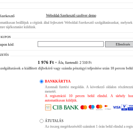
Weboldal-Szerkesztő szoftver demo
Szerkesztő
omatikusan beállítjuk a cégünk által fejlesztett Weboldal-Szerkesztő szolgáltatásunkat, melynek
ímre tájékoztatást küldünk.
 KUPON
upon kód:
IZETÉS
1 976 Ft
+ Áfa, fizetendő: 2 510 Ft
zolgáltatások a kiállított díjbekérő vagy számla pénzügyi teljesítése után 10 percen belül
BANKKÁRTYA
Azonnali fizetési megoldás. A következő oldalon részletezzü
menetét.
A regisztráció 10 percen belül elindul. A tárhely hozz
automatikusan küldjük.
ÁTUTALÁS
Az összeg megérkezésétől számított 1 órán belül elindul a regis