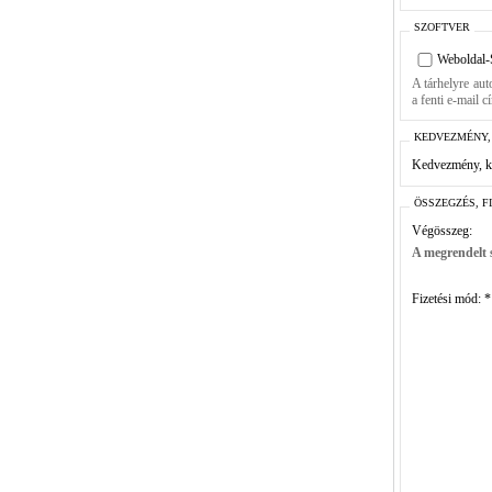
SZOFTVER
Weboldal-
A tárhelyre aut
a fenti e-mail c
KEDVEZMÉNY,
Kedvezmény, k
ÖSSZEGZÉS, F
Végösszeg:
A megrendelt s
Fizetési mód: *