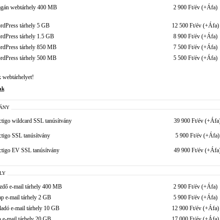
gán webtárhely 400 MB
2 900 Ft/év (+Áfa)
rdPress tárhely 5 GB
12 500 Ft/év (+Áfa)
rdPress tárhely 1.5 GB
8 900 Ft/év (+Áfa)
rdPress tárhely 850 MB
7 500 Ft/év (+Áfa)
rdPress tárhely 500 MB
5 500 Ft/év (+Áfa)
 webtárhelyet!
ak
VÁNY
ctigo wildcard SSL tanúsítvány
39 900 Ft/év (+Áfa
ctigo SSL tanúsítvány
5 900 Ft/év (+Áfa)
ctigo EV SSL tanúsítvány
49 900 Ft/év (+Áfa
LY
zdő e-mail tárhely 400 MB
2 900 Ft/év (+Áfa)
ap e-mail tárhely 2 GB
5 900 Ft/év (+Áfa)
ladó e-mail tárhely 10 GB
12 900 Ft/év (+Áfa)
o e-mail tárhely 20 GB
17 000 Ft/év (+Áfa)