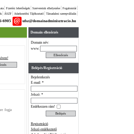
ata
Fizetési lehetőségek
Szervereink elhelyezése
Fogalomtár
ok
ÁSZF
Adatkezelési Tájékoztató
Társadalmi szerepvállalás
26-6905
ufsz@domainadminisztracio.hu
Domain ellenőrzés
Domain név:
www.
érem!
Belépés/Regisztráció
Bejelentkezés
E-mail: *
Jelszó: *
Emlékezzen rám!
re fogja
Regisztráció
Jelszó emlékeztető