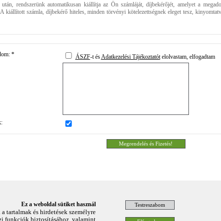
után, rendszerünk automatikusan kiállítja az Ön számláját, díjbekérőjét, amelyet a megado
 A kiállított számla, díjbekérő hiteles, minden törvényi kötelezettségnek eleget tesz, kinyomtat
dom: *
ÁSZF
-t és
Adatkezelési Tájékoztatót
elolvastam, elfogadtam
:
Ez a weboldal sütiket használ
 a tartalmak és hirdetések személyre
i funkciók biztosításához, valamint