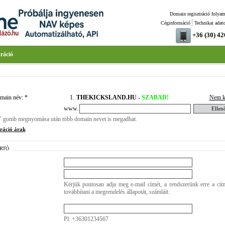
Domain regisztráció folyam
Céginformáció
Technikai adat
+36 (30) 4
ráció
main név: *
1.
THEKICKSLAND.HU
-
SZABAD!
Nem k
www.
" gomb megnyomása után több domain nevet is megadhat.
ráció árak
RTÓ
Kérjük pontosan adja meg e-mail címét, a rendszerünk erre a cím
továbbítani a megrendelés állapotát, számláit.
Pl: +36301234567