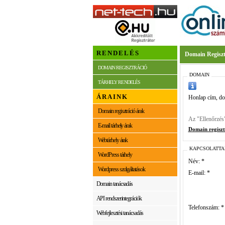
RENDELÉS
Domain Regiszt
DOMAIN REGISZTRÁCIÓ
DOMAIN
TÁRHELY RENDELÉS
ÁRAINK
Honlap cím, do
Domain regisztráció árak
Az "Ellenőrzés
E-mail tárhely árak
Domain regiszt
Webtárhely árak
KAPCSOLATTA
WordPress tárhely
Név: *
Wordpress szolgáltatások
E-mail: *
Domain tanácsadás
API rendszerintegrációk
Telefonszám: *
Webfejlesztési tanácsadás