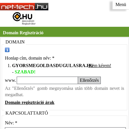
Menü
Domain Regisztráció
DOMAIN
Honlap cím, domain név: *
1.
GYORSMEGOLDASDUGULASRA.HU
Nem kérem!
-
SZABAD!
www.
Az "Ellenőrzés" gomb megnyomása után több domain nevet is
megadhat.
Domain regisztráció árak
KAPCSOLATTARTÓ
Név: *