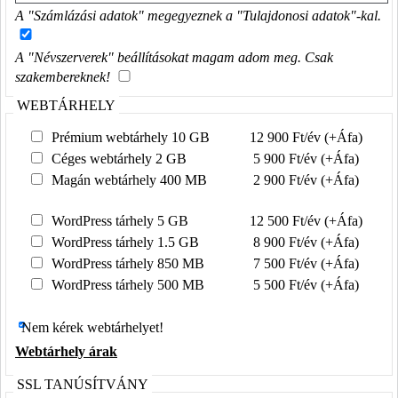
A "Számlázási adatok" megegyeznek a "Tulajdonosi adatok"-kal.
A "Névszerverek" beállításokat magam adom meg. Csak
szakembereknek!
WEBTÁRHELY
Prémium webtárhely 10 GB
12 900 Ft/év (+Áfa)
Céges webtárhely 2 GB
5 900 Ft/év (+Áfa)
Magán webtárhely 400 MB
2 900 Ft/év (+Áfa)
WordPress tárhely 5 GB
12 500 Ft/év (+Áfa)
WordPress tárhely 1.5 GB
8 900 Ft/év (+Áfa)
WordPress tárhely 850 MB
7 500 Ft/év (+Áfa)
WordPress tárhely 500 MB
5 500 Ft/év (+Áfa)
Nem kérek webtárhelyet!
Webtárhely árak
SSL TANÚSÍTVÁNY