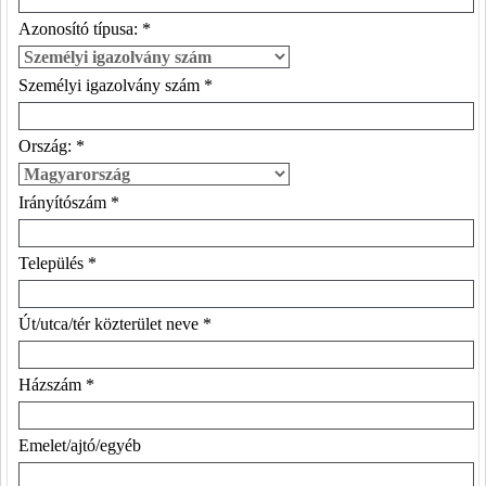
Azonosító típusa: *
Személyi igazolvány szám *
Ország: *
Irányítószám *
Település *
Út/utca/tér közterület neve *
Házszám *
Emelet/ajtó/egyéb