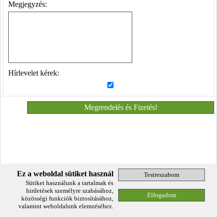
Megjegyzés:
Hírlevelet kérek:
Ez a weboldal sütiket használ
Sütiket használunk a tartalmak és
hirdetések személyre szabásához,
közösségi funkciók biztosításához,
© 2001-2025.
Net-Tech Kft.
ufsz@domainadminisztracio.hu
valamint weboldalunk elemzéséhez.
Adatkezelési Tájékoztató